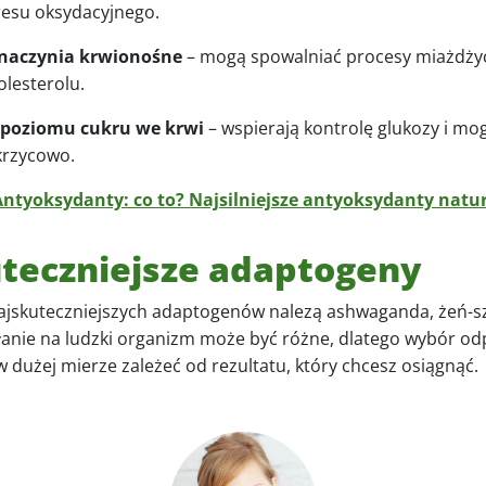
tresu oksydacyjnego.
naczynia krwionośne
– mogą spowalniać procesy miażdżyc
lesterolu.
 poziomu cukru we krwi
– wspierają kontrolę glukozy i mog
krzycowo.
Antyoksydanty: co to? Najsilniejsze antyoksydanty natu
teczniejsze adaptogeny
ajskuteczniejszych adaptogenów nalezą ashwaganda, żeń-sz
iałanie na ludzki organizm może być różne, dlatego wybór o
 w dużej mierze zależeć od rezultatu, który chcesz osiągnąć