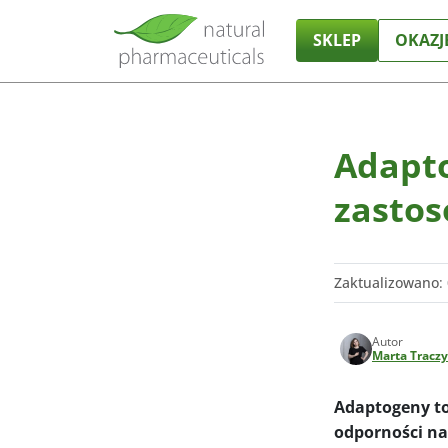
SKLEP
OKAZJ
Adapto
zastos
Zaktualizowano
:
Autor
Marta Tracz
Adaptogeny to
odporności na