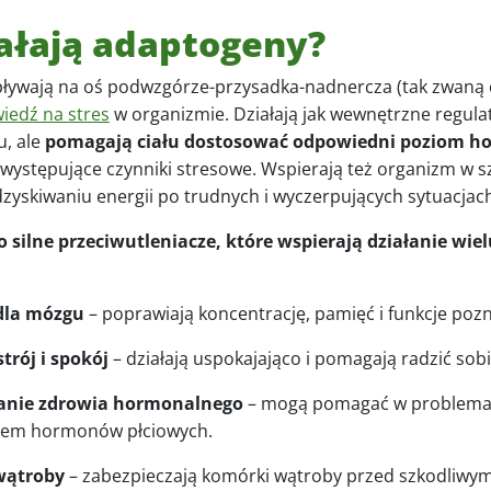
iałają adaptogeny?
ywają na oś podwzgórze-przysadka-nadnercza (tak zwaną o
iedź na stres
w organizmie. Działają jak wewnętrzne regulat
u, ale
pomagają ciału dostosować odpowiedni poziom 
występujące czynniki stresowe. Wspierają też organizm w s
odzyskiwaniu energii po trudnych i wyczerpujących sytuacja
o silne przeciwutleniacze, które wspierają działanie wiel
dla mózgu
– poprawiają koncentrację, pamięć i funkcje po
trój i spokój
– działają uspokajająco i pomagają radzić sob
nie zdrowia hormonalnego
– mogą pomagać w problema
rem hormonów płciowych.
wątroby
– zabezpieczają komórki wątroby przed szkodliwym