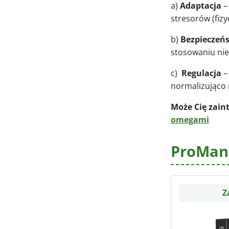
a)
Adaptacja
–
stresorów (fiz
b)
Bezpieczeń
stosowaniu nie
c)
Regulacja
–
normalizująco 
Może Cię zain
omegami
ProMan
Z