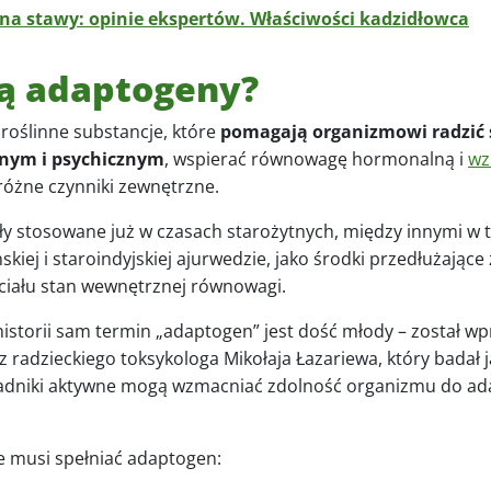
 na stawy: opinie ekspertów. Właściwości kadzidłowca
są adaptogeny?
roślinne substancje, które
pomagają organizmowi radzić 
znym i psychicznym
, wspierać równowagę hormonalną i
wz
różne czynniki zewnętrzne.
y stosowane już w czasach starożytnych, między innymi w t
kiej i staroindyjskiej ajurwedzie, jako środki przedłużające ż
 ciału stan wewnętrznej równowagi.
istorii sam termin „adaptogen” jest dość młody – został 
z radzieckiego toksykologa Mikołaja Łazariewa, który badał 
składniki aktywne mogą wzmacniać zdolność organizmu do ad
óre musi spełniać adaptogen: