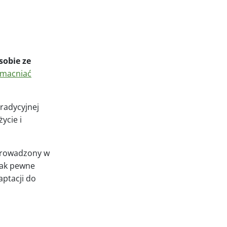
sobie ze
macniać
radycyjnej
ycie i
wprowadzony w
jak pewne
aptacji do