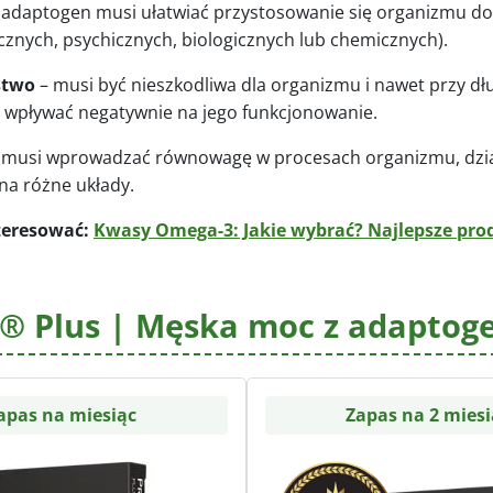
 adaptogen musi ułatwiać przystosowanie się organizmu d
ycznych, psychicznych, biologicznych lub chemicznych).
stwo
– musi być nieszkodliwa dla organizmu i nawet przy d
 wpływać negatywnie na jego funkcjonowanie.
 musi wprowadzać równowagę w procesach organizmu, dzia
na różne układy.
teresować:
Kwasy Omega-3: Jakie wybrać? Najlepsze pro
® Plus | Męska moc z adaptog
apas na miesiąc
Zapas na 2 miesi