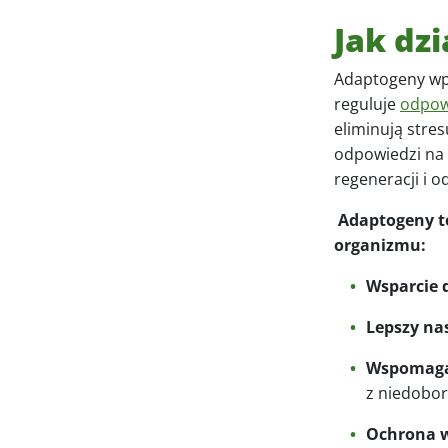
Jak dz
Adaptogeny wpł
reguluje
odpow
eliminują stres
odpowiedzi na 
regeneracji i 
Adaptogeny
t
organizmu:
Wsparcie 
Lepszy nas
Wspomaga
z niedobo
Ochrona 