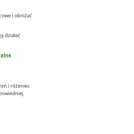
owe i obniżać
ą działać
ralne
eń i różeniec
dpowiedniej
.