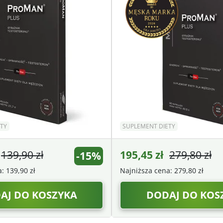
TY
SUPLEMENT DIETY
139,90
zł
195,45
zł
279,80
zł
-15%
a:
139,90
zł
Najniższa cena:
279,80
zł
AJ DO KOSZYKA
DODAJ DO KOS