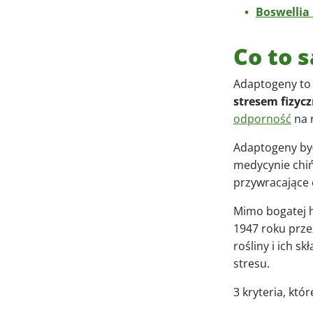
Boswellia
Co to 
Adaptogeny to 
stresem fizyc
odporność
na 
Adaptogeny był
medycynie chińs
przywracające
Mimo bogatej h
1947 roku prze
rośliny i ich 
stresu.
3 kryteria, kt