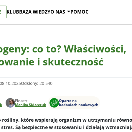
E
KLUB
BAZA WIEDZY
O NAS
POMOC
geny: co to? Właściwości,
owanie i skuteczność
 08.10.2025
Odsłony
: 20 540
Ekspert
Oparte na
yk
Monika Sidorczuk
badaniach naukowych
 rośliny, które wspierają organizm w utrzymaniu równo
 stres. Są bezpieczne w stosowaniu i działają wzmacniaj