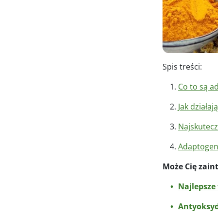
Spis treści:
Co to są a
Jak działa
Najskutecz
Adaptoge
Może Cię zain
Najlepsze
Antyoksyd