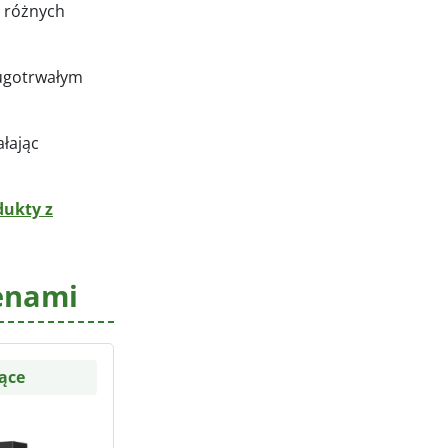
o różnych
ługotrwałym
łając
dukty z
enami
ące