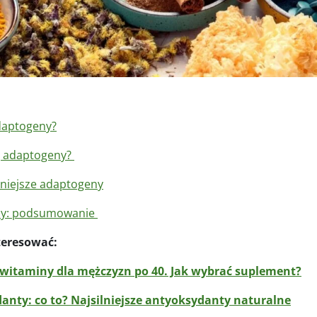
daptogeny?
ją adaptogeny?
niejsze adaptogeny
ny: podsumowanie
teresować:
 witaminy dla mężczyzn po 40. Jak wybrać suplement?
anty: co to? Najsilniejsze antyoksydanty naturalne