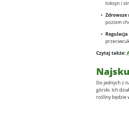
toksyn i s
Zdrowsze 
poziom cho
Regulacja
przeciwcu
Czytaj także:
Najsku
Do jednych z n
górski. Ich dz
rośliny będzie