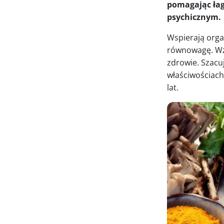
pomagając łag
psychicznym.
Wspierają orga
równowagę. Wzm
zdrowie. Szacuj
właściwościach
lat.