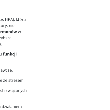
ś HPA), która
ory: nie
hormonów
w
zybszej
ch.
u funkcji
znawcze.
ie ze stresem.
ch związanych
 działaniem