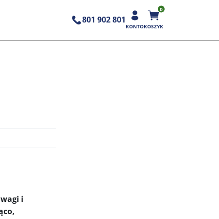
0
801 902 801
KONTO
KOSZYK
wagi i
ąco,