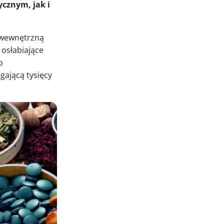
cznym, jak i
 wewnętrzną
osłabiające
o
gającą tysięcy