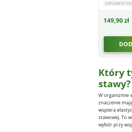
SUPLEMENT DIE
149,90 zł
DOD
Który t
stawy?
W organizmie w
znaczenie mają t
wspiera elastyc
stawowej. To wł
wybór przy ws