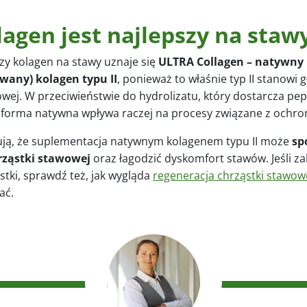
lagen jest najlepszy na staw
zy kolagen na stawy uznaje się
ULTRA Collagen
–
natywny
wany) kolagen typu II
, ponieważ to właśnie typ II stanowi 
owej. W przeciwieństwie do hydrolizatu, który dostarcza pe
forma natywna wpływa raczej na procesy związane z ochron
ują, że suplementacja natywnym kolagenem typu II może
sp
rząstki stawowej
oraz łagodzić dyskomfort stawów. Jeśli za
stki, sprawdź też, jak wygląda
regeneracja chrząstki stawow
ać.