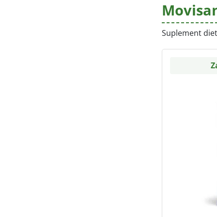
Movisan
Suplement die
Z