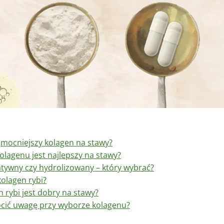
najmocniejszy kolagen na stawy?
kolagenu jest najlepszy na stawy?
tywny czy hydrolizowany – który wybrać?
kolagen rybi?
n rybi jest dobry na stawy?
cić uwagę przy wyborze kolagenu?