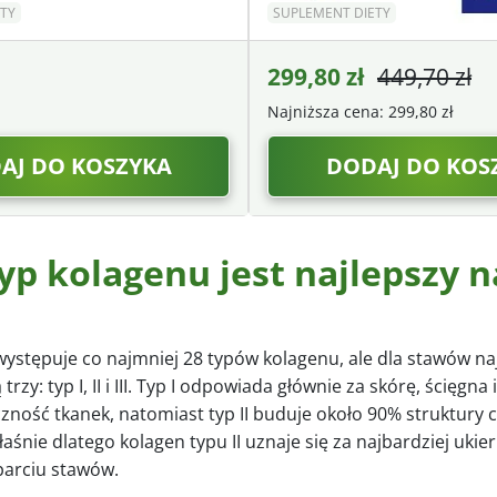
TY
SUPLEMENT DIETY
299,80
zł
449,70
zł
Najniższa cena:
299,80
zł
AJ DO KOSZYKA
DODAJ DO KOS
yp kolagenu jest najlepszy n
ystępuje co najmniej 28 typów kolagenu, ale dla stawów na
rzy: typ I, II i III. Typ I odpowiada głównie za skórę, ścięgna i 
zność tkanek, natomiast typ II buduje około 90% struktury c
aśnie dlatego kolagen typu II uznaje się za najbardziej uk
parciu stawów.