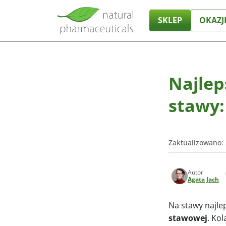
SKLEP
OKAZJ
Najlep
stawy:
Zaktualizowano
:
Autor
Agata Jach
Na stawy najlep
stawowej
. Ko