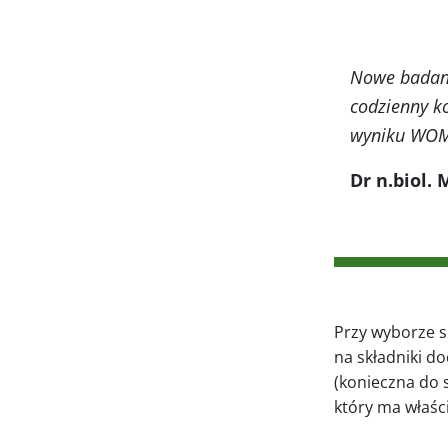
Nowe badani
codzienny k
wyniku WOMA
Dr n.biol.
Przy wyborze s
na składniki d
(konieczna do 
który ma właśc