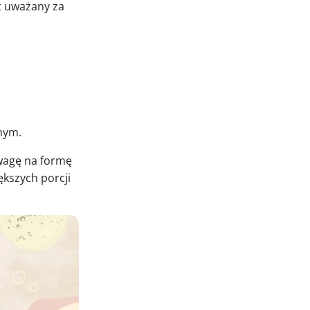
st uważany za
nym.
uwagę na formę
ększych porcji