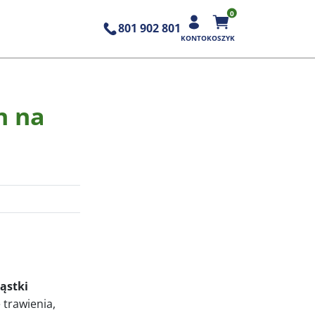
0
801 902 801
KONTO
KOSZYK
n na
ąstki
 trawienia,