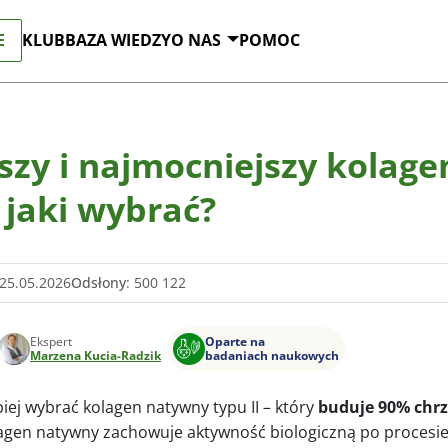
E
KLUB
BAZA WIEDZY
O NAS
POMOC
szy i najmocniejszy kolage
 jaki wybrać?
 25.05.2026
Odsłony
: 500 122
Ekspert
Oparte na
Marzena Kucia-Radzik
badaniach naukowych
iej wybrać kolagen natywny typu II – który
buduje 90% chrz
lagen natywny zachowuje aktywność biologiczną po procesie