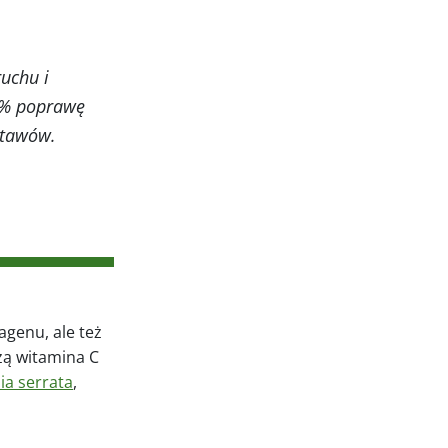
uchu i
3% poprawę
stawów.
agenu, ale też
żą witamina C
ia serrata
,