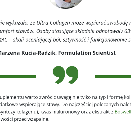
e wykazało, że Ultra Collagen może wspierać swobodę r
omfort stawów. Osoby stosujące składnik odnotowały 6
C – skali oceniającej ból, sztywność i funkcjonowanie 
 Marzena Kucia-Radzik, Formulation Scientist
uplementu warto zwrócić uwagę nie tylko na typ i formę kol
odatkowe wspierające stawy. Do najczęściej polecanych nale
syntezy kolagenu), kwas hialuronowy oraz ekstrakt z
Boswell
iwości przeciwzapalne.