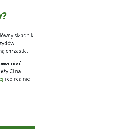
y?
główny składnik
ptydów
ą chrząstki.
owalniać
leży Ci na
ej
i co realnie