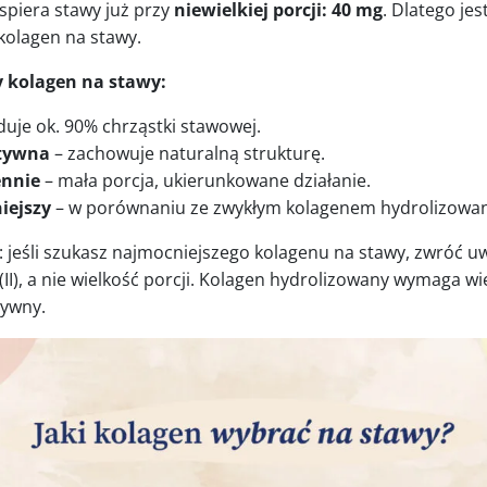
spiera stawy już przy
niewielkiej porcji: 40 mg
. Dlatego je
kolagen na stawy.
 kolagen na stawy:
uje ok. 90% chrząstki stawowej.
tywna
– zachowuje naturalną strukturę.
ennie
– mała porcja, ukierunkowane działanie.
iejszy
– w porównaniu ze zwykłym kolagenem hydrolizowa
 jeśli szukasz najmocniejszego kolagenu na stawy, zwróć 
 (II), a nie wielkość porcji. Kolagen hydrolizowany wymaga wi
tywny.