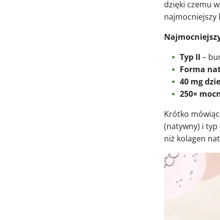
dzięki czemu w
najmocniejszy 
Najmocniejszy
Typ II
– bud
Forma na
40 mg dzi
250× mocn
Krótko mówiąc:
(natywny) i typ
niż kolagen na