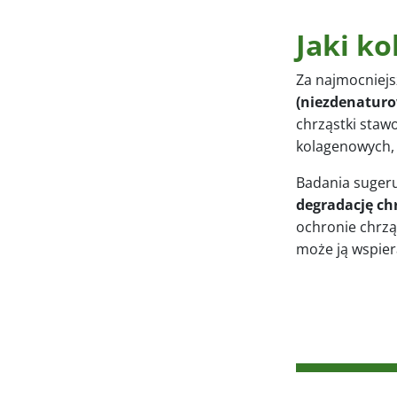
Jaki ko
Za najmocniejs
(niezdenaturo
chrząstki staw
kolagenowych, 
Badania suger
degradację ch
ochronie chrzą
może ją wspier