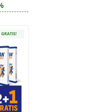
%
 GRATIS!