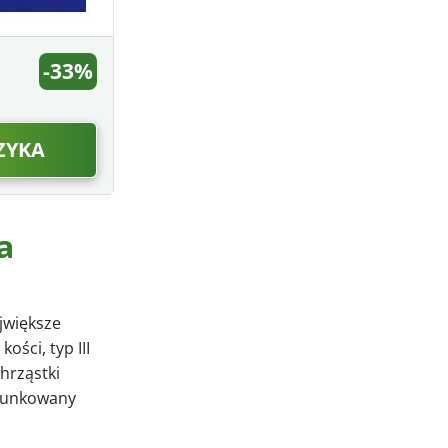
-33%
ZYKA
a
jwiększe
kości, typ III
hrząstki
ierunkowany