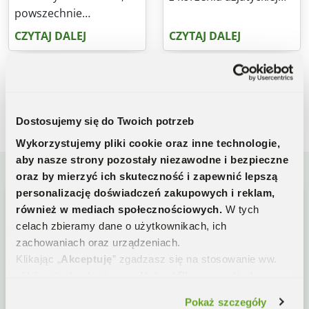
powszechnie
rośliny, konjacu – po
stosowana w
polsku dziwidła. Jest
CZYTAJ DALEJ
CZYTAJ DALEJ
tradycyjnej medycynie
cennym prebiotykiem,
indyjskiej na stawy.
wchodzącym m.in. w
Wszystko za sprawą
skład dietetycznego
zawartości kwasu
ryżu, makaronu
POZNAJ NASZE PRODUKTY
boswelinowego – który
shirataki czy
Dostosujemy się do Twoich potrzeb
wykazuje działanie
suplementów na
Wykorzystujemy pliki cookie oraz inne technologie,
przeciwzapalne.
odchudzanie. I
aby nasze strony pozostały niezawodne i bezpieczne
Sprawdź, czym jeszcze
rzeczywiście: według
oraz by mierzyć ich skuteczność i zapewnić lepszą
może zaskoczyć Cię ta
badań, glukomannan
personalizację doświadczeń zakupowych i reklam,
20 ZŁ
niezwykła roślina o
wspomaga utratę wagi!
również w mediach społecznościowych.
W tych
zapachu kadzidła.
celach zbieramy dane o użytkownikach, ich
zachowaniach oraz urządzeniach.
Klikając „
Akceptuję
” zgadzasz się na stosowanie ww.
NA PIERWSZE ZAKUPY
plików i technologii przez Natural Pharmaceuticals oraz
naszych partnerów w zakresie analityki oraz marketingu.
Pokaż szczegóły
Jeśli odmówisz wykorzystamy tylko niezbędne pliki