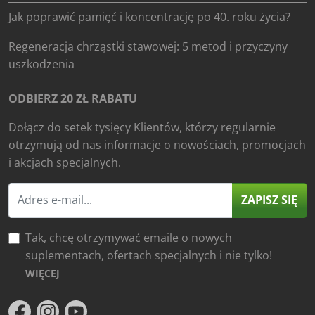
Jak poprawić pamięć i koncentrację po 40. roku życia?
Regeneracja chrząstki stawowej: 5 metod i przyczyny
uszkodzenia
ODBIERZ 20 ZŁ RABATU
Dołącz do setek tysięcy Klientów, którzy regularnie
otrzymują od nas informacje o nowościach, promocjach
i akcjach specjalnych.
ZAPISZ SIĘ
Tak, chcę otrzymywać emaile o nowych
suplementach, ofertach specjalnych i nie tylko!
WIĘCEJ