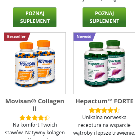
POZNAJ
POZNAJ
SUPLEMENT
SUPLEMENT
Bestseller
Nowość
Movisan® Collagen
Hepactum™ FORTE
II
Unikalna norweska
Na komfort Twoich
receptura na wsparcie
stawów. Natywny kolagen
wątroby i lepsze trawienie.