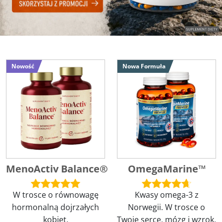
Nowość
Nowa Formuła
MenoActiv Balance®
OmegaMarine™
W trosce o równowagę
Kwasy omega-3 z
hormonalną dojrzałych
Norwegii. W trosce o
kobiet.
Twoje serce, mózg i wzrok.