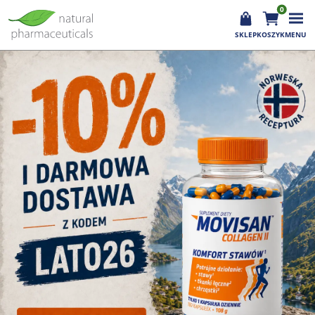
0
SKLEP
KOSZYK
MENU