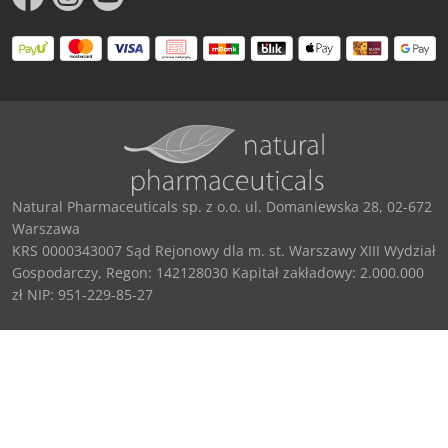
Natural Pharmaceuticals sp. z o.o. ul. Domaniewska 28, 02-672
Warszawa
KRS 0000343007 Sąd Rejonowy dla m. st. Warszawy XIII Wydział
Gospodarczy, Regon: 142128030 Kapitał zakładowy: 2.000.000
zł NIP: 951-229-85-27