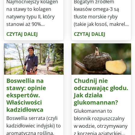
Najmocniejszy kolagen
Bogatym źródłem
na stawy to kolagen
kwasów omega-3 są
natywny typu II, który
tłuste morskie ryby
stanowi aż 90%
(takie jak łosoś, makrela
chrząstki stawowej.
i śledź) oraz oleje
CZYTAJ DALEJ
CZYTAJ DALEJ
Kolagen natywny
roślinne (olej lniany, z
„trenuje" układ
orzechów włoskich i
odpornościowy, aby nie
rzepakowy). Jednak
niszczył kolagenu w
tylko te pierwsze
chrząstce stawowej.
stanowią bezpośrednie
Dzięki temu łagodzi
źródło kwasów EPA i
Boswellia na
Chudnij nie
stan zapalny i
DHA – koniecznych dla
stawy: opinie
odczuwając głodu.
przeciwdziała
zdrowego
ekspertów.
Jak działa
niszczeniu chrząstki
funkcjonowania mózgu,
Właściwości
glukomannan?
stawowej.
serca i oczu.
kadzidłowca
Glukomannan to
Boswellia serrata (czyli
błonnik rozpuszczalny
kadzidłowiec indyjski) to
w wodzie, otrzymywany
aromatyczna roślina,
z korzenia azjatyckiej