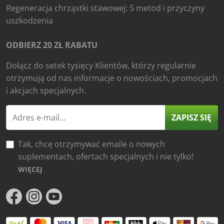
Regeneracja chrząstki stawowej: 5 metod i przyczyny
uszkodzenia
ODBIERZ 20 ZŁ RABATU
Dołącz do setek tysięcy Klientów, którzy regularnie
otrzymują od nas informacje o nowościach, promocjach
i akcjach specjalnych.
ZAPISZ SIĘ
Tak, chcę otrzymywać emaile o nowych
suplementach, ofertach specjalnych i nie tylko!
WIĘCEJ