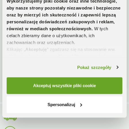
Wykorzystujemy pliki cookie oraz inne technologie,
Dołącz do setek tysięcy Klientów, którzy regularnie
aby nasze strony pozostały niezawodne i bezpieczne
otrzymują od nas informacje o nowościach,
oraz by mierzyć ich skuteczność i zapewnić lepszą
promocjach i akcjach specjalnych.
personalizację doświadczeń zakupowych i reklam,
również w mediach społecznościowych.
W tych
celach zbieramy dane o użytkownikach, ich
zachowaniach oraz urządzeniach.
Tak, chcę otrzymywać emaile o nowych
Klikając „
Akceptuję
” zgadzasz się na stosowanie ww.
suplementach, ofertach specjalnych i nie tylko!
plików i technologii przez Natural Pharmaceuticals oraz
naszych partnerów w zakresie analityki oraz marketingu.
WIĘCEJ
Pokaż szczegóły
Jeśli odmówisz wykorzystamy tylko niezbędne pliki
cookie i niestety nie otrzymasz spersonalizowanych
ZAPISZ SIĘ I ODBIERZ RABAT
treści. W „Ustawieniach preferencji” poznasz szczegóły i
Akceptuj wszystkie pliki cookie
zarządzisz działaniem cookies i podobnych technologii
na naszej stronie. Możesz zawsze zmienić swoje
preferencje i wycofać zgodę. Więcej informacji
Spersonalizuj
znajdziesz w naszej
Polityce cookies
.
Darmowa dostawa od 150 zł