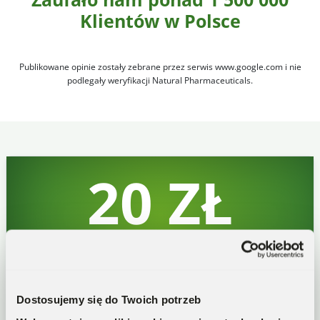
Klientów w Polsce
Publikowane opinie zostały zebrane przez serwis www.google.com i nie
podlegały weryfikacji Natural Pharmaceuticals.
20 ZŁ
NA PIERWSZE ZAKUPY
Zapisz się na nasz newsletter i
Dostosujemy się do Twoich potrzeb
odbierz rabat!