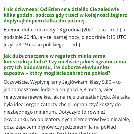
I nic dziwnego! Od Etienne’a dzieliło Cię zaledwie
kilka godzin, podczas gdy trzeci w kolejności żeglarz
dopłynął dopiero kilka dni później.
Etienne dotarł do mety 13 grudnia [2021 roku – red.] o
godzinie 20:48, ja – tej samej nocy, o godzinie 1:19 UTC
[czyli 23:19 czasu polskiego – red.].
Jak duże znaczenie w regatach miała sama
konstrukcja łodzi? Czy mieliście jakieś ograniczenia
przy ich budowaniu, i w doborze ekwipunku –
zapasów – który mogliście zabrać na pokład?
Oczywiście. Wypłynęliśmy żaglówkami klasy 5.80 – to
jednomasztowe łodzie o długości 5,8 metra, więc
relatywnie niewielkie, jak na rejs transatlantycki. Ale taka
była idea: organizatorzy chcieli ograniczyć koszty do
niezbędnego minimum. Dotyczyło to również
ekwipunku, bo obligatoryjnych elementów było niewiele,
poza zapasem płynów czy jedzeniem. Ja na pokład