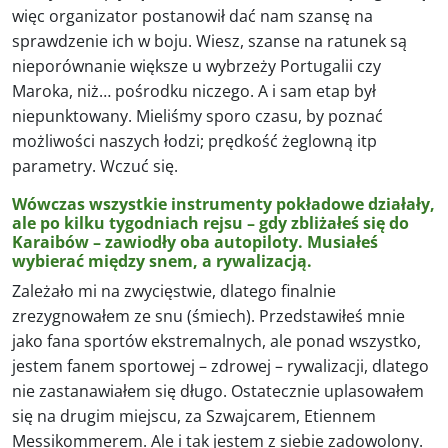
więc organizator postanowił dać nam szansę na
sprawdzenie ich w boju. Wiesz, szanse na ratunek są
nieporównanie większe u wybrzeży Portugalii czy
Maroka, niż… pośrodku niczego. A i sam etap był
niepunktowany. Mieliśmy sporo czasu, by poznać
możliwości naszych łodzi; prędkość żeglowną itp
parametry. Wczuć się.
Wówczas wszystkie instrumenty pokładowe działały,
ale po kilku tygodniach rejsu – gdy zbliżałeś się do
Karaibów – zawiodły oba autopiloty. Musiałeś
wybierać między snem, a rywalizacją.
Zależało mi na zwycięstwie, dlatego finalnie
zrezygnowałem ze snu (śmiech). Przedstawiłeś mnie
jako fana sportów ekstremalnych, ale ponad wszystko,
jestem fanem sportowej – zdrowej – rywalizacji, dlatego
nie zastanawiałem się długo. Ostatecznie uplasowałem
się na drugim miejscu, za Szwajcarem, Etiennem
Messikommerem. Ale i tak jestem z siebie zadowolony.