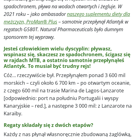
spadochronem, pływa na wodach otwartych i żegluje. W
2021 roku – jako ambasador
naszego suplementu diety dla
mężczyzn, ProMan® Plus
– samotnie przepłynął Atlantyk w
regatach G580T. Natural Pharmaceuticals było dumnym
sponsorem tej wyprawy.
Jesteś człowiekiem wielu dyscyplin: pływasz,
wspinasz się, skaczesz ze spadochronem, ścigasz się
w rajdach MTB, a ostatnio samotnie przepłynąłeś
Atlantyk. To musiał być trudny rejs!
Cóż… rzeczywiście był. Przepłynąłem ponad 3 600 mil
morskich – czyli około 6 700 km – po otwartym oceanie,
z czego 600 mil na trasie Marina de Lagos-Lanzarote
[odpowiednio: port na południu Portugalii i wyspy
Kanaryjskie – red.], a następne 3 000 mil: z Lanzarote na
Karaiby.
Regaty składały się z dwóch etapów?
Każdy z nas płynął własnoręcznie zbudowaną żaglówką,