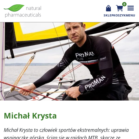
0
SKLEP
KOSZYK
MENU
Michał Krysta
Michał Krysta to człowiek sportów ekstremalnych: uprawia
wspinaczkę górską, ściga się w rajdach MTB, skacze ze