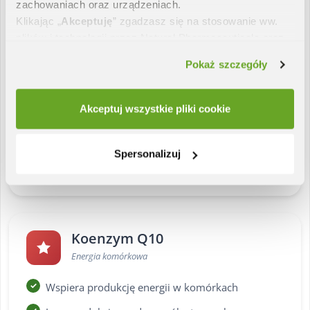
zachowaniach oraz urządzeniach.
Klikając „
Akceptuję
” zgadzasz się na stosowanie ww.
plików i technologii przez Natural Pharmaceuticals oraz
naszych partnerów w zakresie analityki oraz marketingu.
Pokaż szczegóły
Resweratrol
Jeśli odmówisz wykorzystamy tylko niezbędne pliki
Z rdestowca japońskiego
cookie i niestety nie otrzymasz spersonalizowanych
treści. W „Ustawieniach preferencji” poznasz szczegóły i
Akceptuj wszystkie pliki cookie
Silny przeciwutleniacz – zwalcza wolne rodniki
zarządzisz działaniem cookies i podobnych technologii
na naszej stronie. Możesz zawsze zmienić swoje
Chroni serce i układ krążenia przed
preferencje i wycofać zgodę. Więcej informacji
Spersonalizuj
uszkodzeniami
znajdziesz w naszej
Polityce cookies
.
Koenzym Q10
Energia komórkowa
Wspiera produkcję energii w komórkach