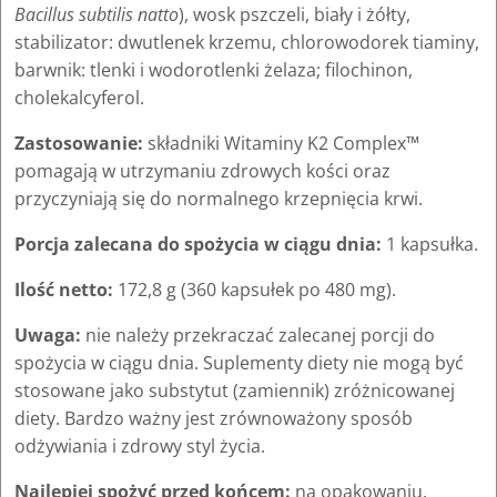
Bacillus subtilis natto
), wosk pszczeli, biały i żółty,
stabilizator: dwutlenek krzemu, chlorowodorek tiaminy,
barwnik: tlenki i wodorotlenki żelaza; filochinon,
cholekalcyferol.
Zastosowanie:
składniki Witaminy K2 Complex™
pomagają w utrzymaniu zdrowych kości oraz
przyczyniają się do normalnego krzepnięcia krwi.
Porcja zalecana do spożycia w ciągu dnia:
1 kapsułka.
Ilość netto:
172,8 g (360 kapsułek po 480 mg).
Uwaga:
nie należy przekraczać zalecanej porcji do
spożycia w ciągu dnia. Suplementy diety nie mogą być
stosowane jako substytut (zamiennik) zróżnicowanej
diety. Bardzo ważny jest zrównoważony sposób
odżywiania i zdrowy styl życia.
Najlepiej spożyć przed końcem:
na opakowaniu.