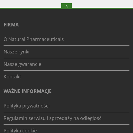
^
FIRMA
O Natural Pharmaceuticals
Nasze rynki
Nasze gwarancje
Kontakt
WAŻNE INFORMACJE
Polityka prywatności
Regulamin serwisu i sprzedaży na odległość
Polityka cookie