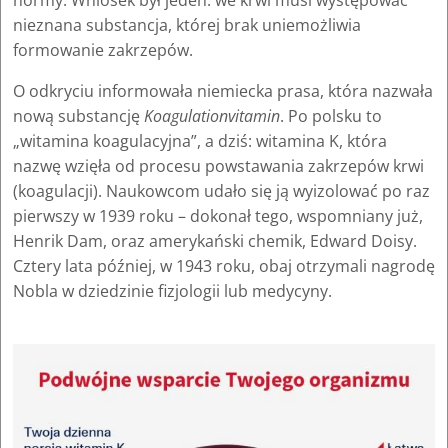
normy. Wniosek był jeden: we krwi musi występować
nieznana substancja, której brak uniemożliwia
formowanie zakrzepów.
O odkryciu informowała niemiecka prasa, która nazwała
nową substancję
Koagulationvitamin
. Po polsku to
„witamina koagulacyjna”, a dziś: witamina K, która
nazwę wzięła od procesu powstawania zakrzepów krwi
(koagulacji). Naukowcom udało się ją wyizolować po raz
pierwszy w 1939 roku – dokonał tego, wspomniany już,
Henrik Dam, oraz amerykański chemik, Edward Doisy.
Cztery lata później, w 1943 roku, obaj otrzymali nagrodę
Nobla w dziedzinie fizjologii lub medycyny.