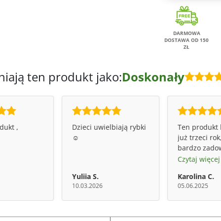
DARMOWA
DOSTAWA OD 150
ZŁ
niają ten produkt jako:
Doskonały
dukt ,
Dzieci uwielbiają rybki
Ten produkt 
☺️
już trzeci ro
bardzo zado
efektów.Dzie
Czytaj więcej
smakuje,a
Yuliia S.
Karolina C.
najważniejsz
10.03.2026
05.06.2025
chorują,mają
odporność.