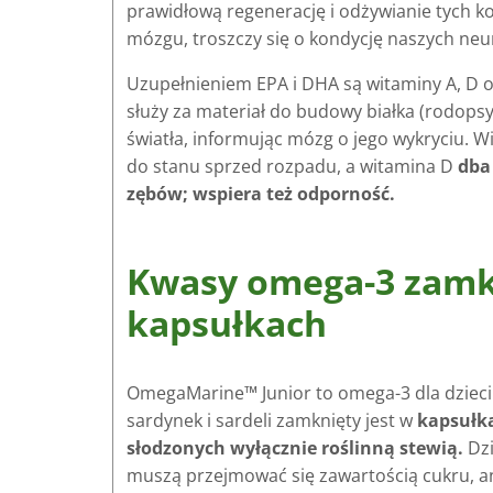
prawidłową regenerację i odżywianie tych 
mózgu, troszczy się o kondycję naszych ne
Uzupełnieniem EPA i DHA są witaminy A, D ora
służy za materiał do budowy białka (rodops
światła, informując mózg o jego wykryciu. 
do stanu sprzed rozpadu, a witamina D
dba
zębów; wspiera też odporność.
Kwasy omega-3 zam
kapsułkach
OmegaMarine™ Junior to omega-3 dla dzieci o
sardynek i sardeli zamknięty jest w
kapsułk
słodzonych wyłącznie roślinną stewią.
Dzi
muszą przejmować się zawartością cukru, an