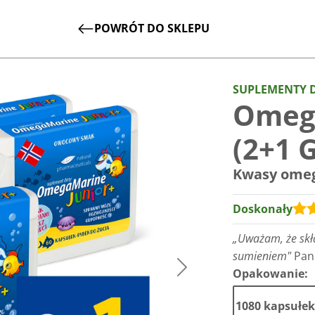
POWRÓT DO SKLEPU
SUPLEMENTY D
Omeg
(2+1 
Kwasy omega
Doskonały
„Uważam, że skła
sumieniem"
Pan
Opakowanie:
Następny>
1080 kapsułek