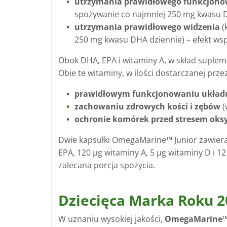
utrzymania prawidłowego funkcjon
spożywanie co najmniej 250 mg kwasu 
utrzymania prawidłowego widzenia
(
250 mg kwasu DHA dziennie) – efekt wsp
Obok DHA, EPA i witaminy A, w skład suplem
Obie te witaminy, w ilości dostarczanej pr
prawidłowym funkcjonowaniu układ
zachowaniu zdrowych kości i zębów
(
ochronie komórek przed stresem ok
Dwie kapsułki OmegaMarine™ Junior zawier
EPA, 120 μg witaminy A, 5 μg witaminy D i 1
zalecana porcja spożycia.
Dziecięca Marka Roku 2
W uznaniu wysokiej jakości,
OmegaMarine™ J