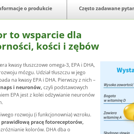
nformacje o produkcie
Często zadawane pyta
 to wsparcie dla
ności, kości i zębów
era kwasy tłuszczowe omega-3, EPA i DHA,
rozwoju mózgu. Udział tłuszczu w jego
pada na kwasy EPA i DHA. Pierwszy z nich –
ynaps i neuronów,
czyli podstawowych
em EPA jest z kolei odżywianie neuronów
m.
iwego rozwoju (i funkcjonownia) wzroku.
 prawidłową pracę fotoreceptorów,
rozróżnianie kolorów. DHA dba o