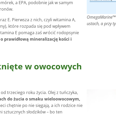
komórek, a EPA, podobnie jak w samym
uronów.
OmegaMarine™ J
z E. Pierwsza z nich, czyli witamina A,
ustach, a przy t
yny), które rozpada się pod wpływem
Witamina E pomaga zaś wrócić rodopsynie
 o prawidłową mineralizację kości i
knięte w owocowych
d trzeciego roku życia. Olej z tuńczyka,
ach do żucia o smaku wieloowocowym,
eci chętnie po nie sięgają, a ich rodzice nie
i sztucznych słodzików – bo ten