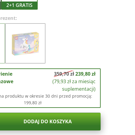
2+1 GRATIS
rezent:
ienie
359,70 zł
239,80
zł
azowe
(
79,93
zł
za miesiąc
suplementacji)
na produktu w okresie 30 dni przed promocją:
199,80
zł
DODAJ DO KOSZYKA