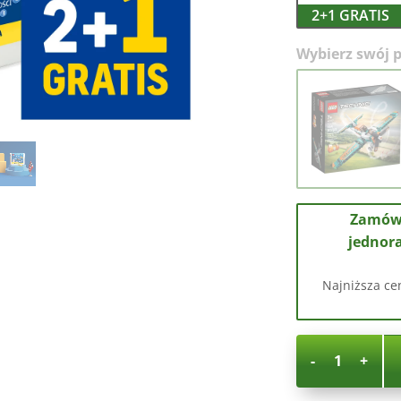
2+1 GRATIS
Wybierz swój p
Zamów
jednor
Najniższa ce
-
+