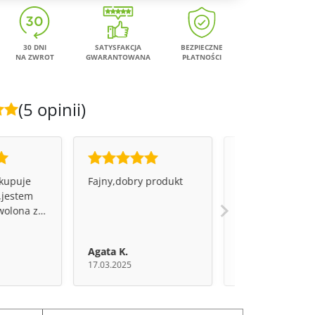
30 DNI
SATYSFAKCJA
BEZPIECZNE
NA ZWROT
GWARANTOWANA
PŁATNOŚCI
(5 opinii)
kupuje
Fajny,dobry produkt
Omega Marine J
k,jestem
spełnia moje
wolona z
oczekiwania.
ciom
Agata K.
Franciszek K.
e,że nie
17.03.2025
18.07.2026
 lepszą