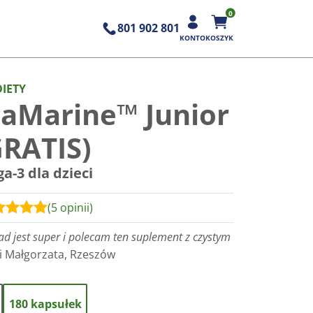
0
801 902 801
KONTO
KOSZYK
IETY
aMarine™ Junior
GRATIS)
-3 dla dzieci
(5 opinii)
d jest super i polecam ten suplement z czystym
i Małgorzata, Rzeszów
180 kapsułek