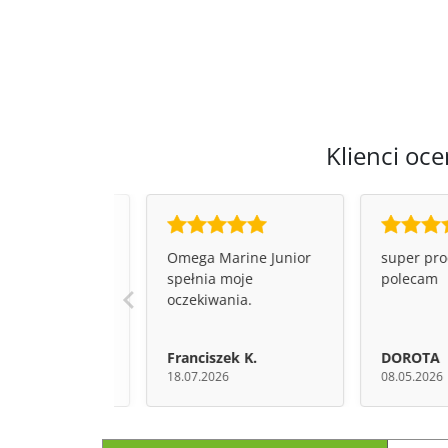
Klienci oce
dobry produkt
Omega Marine Junior
super pro
spełnia moje
polecam
oczekiwania.
K.
Franciszek K.
DOROTA
025
18.07.2026
08.05.2026