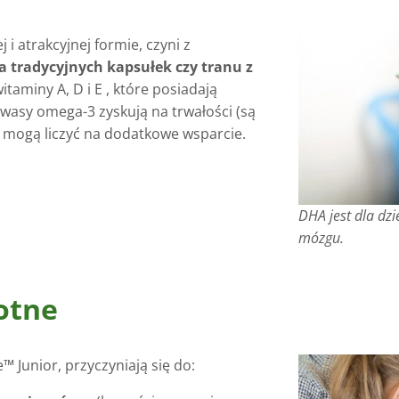
 i atrakcyjnej formie, czyni z
a tradycyjnych kapsułek czy tranu z
taminy A, D i E , które posiadają
kwasy omega-3 zyskują na trwałości (są
eci mogą liczyć na dodatkowe wsparcie.
DHA jest dla dz
mózgu.
otne
 Junior, przyczyniają się do: