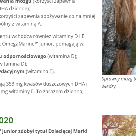
owania mózgu
(korzyści zapewnia
DHA dzienne);
korzyści zapewnia spożywanie co najmniej
ólny z witaminą A.
entu wchodzą również witaminy D i E.
zez OmegaMarine™ Junior, pomagają w:
u odpornościowego
(witamina D);
witamina D);
sydacyjnym
(witamina E).
Sprawny mózg to
ają 353 mg kwasów tłuszczowych DHA i
wiedzy.
2 mg witaminy E. To zarazem dzienna,
020
unior zdobył tytuł Dziecięcej Marki