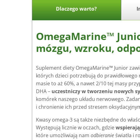
Dlaczego warto?
I
OmegaMarine™ Junior
mózgu, wzroku, odpor
Suplement diety OmegaMarine™ Junior zawi
których dzieci potrzebują do prawidłowego 
masie to aż 60%, a nawet 2/10 tej masy przy
DHA –
uczestniczy w tworzeniu nowych s
komórek naszego układu nerwowego. Zadani
i chronienie ich przed stresem oksydacyjny
Kwasy omega-3 są także niezbędne do właśc
Występują licznie w oczach, gdzie
wspierają
które umożliwiają nam
odbieranie
światła i 