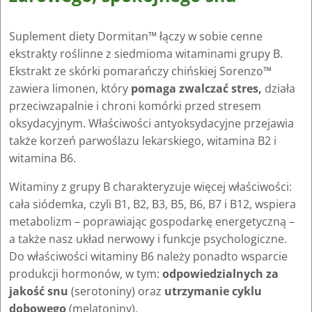
Suplement diety Dormitan™ łączy w sobie cenne
ekstrakty roślinne z siedmioma witaminami grupy B.
Ekstrakt ze skórki pomarańczy chińskiej Sorenzo™
zawiera limonen, który
pomaga zwalczać stres,
działa
przeciwzapalnie i chroni komórki przed stresem
oksydacyjnym. Właściwości antyoksydacyjne przejawia
także korzeń parwoślazu lekarskiego, witamina B2 i
witamina B6.
Witaminy z grupy B charakteryzuje więcej właściwości:
cała siódemka, czyli B1, B2, B3, B5, B6, B7 i B12, wspiera
metabolizm – poprawiając gospodarkę energetyczną –
a także nasz układ nerwowy i funkcje psychologiczne.
Do właściwości witaminy B6 należy ponadto wsparcie
produkcji hormonów, w tym:
odpowiedzialnych za
jakość snu
(serotoniny) oraz
utrzymanie cyklu
dobowego
(melatoniny).