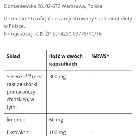
Domaniewska 28, 02-672 Warszawa, Polska
Dormitan™ to oficjalnie zarejestrowany suplement diety
w Polsce.
Nr rejestracji: GIS-ŻP-SD-4230-03776/KC/16
Skład
Ilość w dwóch
%RWS*
kapsułkach
TM
Serenzo
(ekst
300 mg
–
rakt ze skórki
pomarańczy
chińskiej), w
tym:
limonen
60 mg
–
Ekstrakt z
100 mg
–