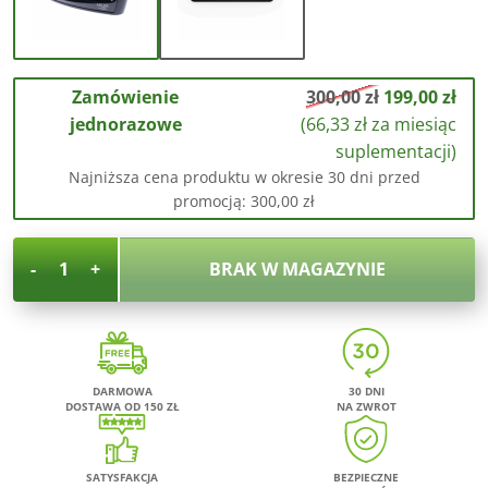
Zamówienie
300,00 zł
199,00
zł
jednorazowe
(
66,33
zł
za miesiąc
suplementacji)
Najniższa cena produktu w okresie 30 dni przed
promocją:
300,00
zł
-
+
BRAK W MAGAZYNIE
DARMOWA
30 DNI
DOSTAWA OD 150 ZŁ
NA ZWROT
SATYSFAKCJA
BEZPIECZNE