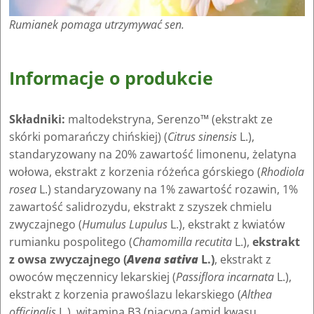
Rumianek pomaga utrzymywać sen.
Informacje o produkcie
Składniki:
maltodekstryna, Serenzo™ (ekstrakt ze
skórki pomarańczy chińskiej) (
Citrus sinensis
L.),
standaryzowany na 20% zawartość limonenu, żelatyna
wołowa, ekstrakt z korzenia różeńca górskiego (
Rhodiola
rosea
L.) standaryzowany na 1% zawartość rozawin, 1%
zawartość salidrozydu, ekstrakt z szyszek chmielu
zwyczajnego (
Humulus Lupulus
L.), ekstrakt z kwiatów
rumianku pospolitego (
Chamomilla recutita
L.),
ekstrakt
z owsa zwyczajnego (
Avena sativa
L.)
, ekstrakt z
owoców męczennicy lekarskiej (
Passiflora incarnata
L.),
ekstrakt z korzenia prawoślazu lekarskiego (
Althea
officinalis
L.), witamina B3 (niacyna (amid kwasu