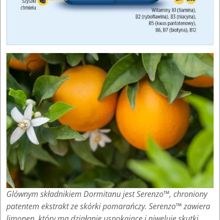
Glównym składnikiem Dormitanu jest Serenzo™, chroniony
patentem ekstrakt ze skórki pomarańczy. Serenzo™ zawiera
limonen, który ma działanie uspokające i niweluje skutki