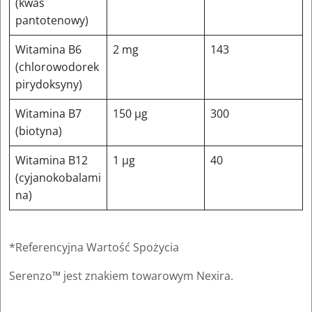
(kwas
pantotenowy)
Witamina B6
2 mg
143
(chlorowodorek
pirydoksyny)
Witamina B7
150 μg
300
(biotyna)
Witamina B12
1 μg
40
(cyjanokobalami
na)
*Referencyjna Wartość Spożycia
Serenzo™ jest znakiem towarowym Nexira.