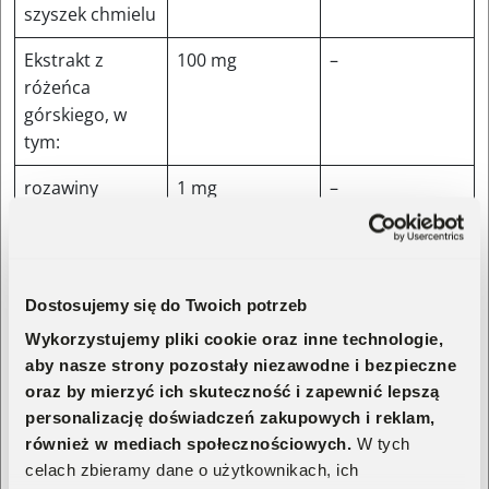
szyszek chmielu
Ekstrakt z
100 mg
–
różeńca
górskiego, w
tym:
rozawiny
1 mg
–
salidrozyd
1 mg
–
Ekstrakt z
50 mg
–
kwiatów
Dostosujemy się do Twoich potrzeb
rumianku
Wykorzystujemy pliki cookie oraz inne technologie,
pospolitego
aby nasze strony pozostały niezawodne i bezpieczne
oraz by mierzyć ich skuteczność i zapewnić lepszą
Ekstrakt z
20 mg
–
personalizację doświadczeń zakupowych i reklam,
owoców
również w mediach społecznościowych.
W tych
męczennicy
celach zbieramy dane o użytkownikach, ich
lekarskiej