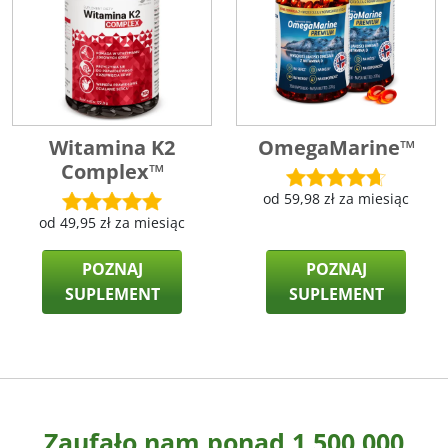
Witamina K2
OmegaMarine™
Complex™
od
59,98
zł
za miesiąc
od
49,95
zł
za miesiąc
POZNAJ
POZNAJ
SUPLEMENT
SUPLEMENT
Zaufało nam ponad 1 500 000