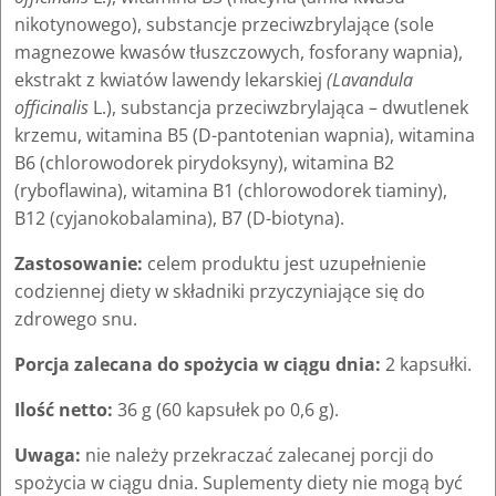
nikotynowego), substancje przeciwzbrylające (sole
magnezowe kwasów tłuszczowych, fosforany wapnia),
ekstrakt z kwiatów lawendy lekarskiej
(Lavandula
officinalis
L.), substancja przeciwzbrylająca – dwutlenek
krzemu, witamina B5 (D-pantotenian wapnia), witamina
B6 (chlorowodorek pirydoksyny), witamina B2
(ryboflawina), witamina B1 (chlorowodorek tiaminy),
B12 (cyjanokobalamina), B7 (D-biotyna).
Zastosowanie:
celem produktu jest uzupełnienie
codziennej diety w składniki przyczyniające się do
zdrowego snu.
Porcja zalecana do spożycia w ciągu dnia:
2 kapsułki.
Ilość netto:
36 g (60 kapsułek po 0,6 g).
Uwaga:
nie należy przekraczać zalecanej porcji do
spożycia w ciągu dnia. Suplementy diety nie mogą być