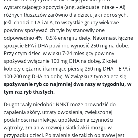
wystarczającego spożycia (ang. adequate intake – AI)
różnych tłuszczów zarówno dla dzieci, jak i dorosłych.
Jeśli chodzi o LA i ALA, to wszystkie grupy wiekowe
powinny spożywać ich tyle by stanowiły one
odpowiednio 4% i 0,5% energii z diety. Natomiast łączne
spożycie EPA i DHA powinno wynosić 250 mg na dobę.
Przy czym dzieci w wieku 7-24 miesięcy powinny
spożywać wyłącznie 100 mg DHA na dobę. Z kolei
kobiety ciężarne i karmiące piersią 250 mg DHA + EPA i
100-200 mg DHA na dobę. W związku z tym zaleca się
spożywanie ryb co najmniej dwa razy w tygodniu, w
tym raz ryb tłustych.
Długotrwały niedobór NNKT może prowadzić do
zapalenia skóry, utraty owłosienia, zwiększonej
podatności na infekcje, upośledzenia czynności
wątroby, zmian w rozwoju siatkówki i mózgu w
przypadku dzieci. Pojawienie się takich objawów jest