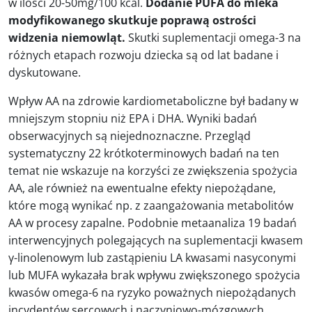
w ilości 20-50mg/100 kcal.
Dodanie PUFA do mleka
modyfikowanego skutkuje poprawą ostrości
widzenia niemowląt.
Skutki suplementacji omega-3 na
różnych etapach rozwoju dziecka są od lat badane i
dyskutowane.
Wpływ AA na zdrowie kardiometaboliczne był badany w
mniejszym stopniu niż EPA i DHA. Wyniki badań
obserwacyjnych są niejednoznaczne. Przegląd
systematyczny 22 krótkoterminowych badań na ten
temat nie wskazuje na korzyści ze zwiększenia spożycia
AA, ale również na ewentualne efekty niepożądane,
które mogą wynikać np. z zaangażowania metabolitów
AA w procesy zapalne. Podobnie metaanaliza 19 badań
interwencyjnych polegających na suplementacji kwasem
γ-linolenowym lub zastąpieniu LA kwasami nasyconymi
lub MUFA wykazała brak wpływu zwiększonego spożycia
kwasów omega-6 na ryzyko poważnych niepożądanych
incydentów sercowych i naczyniowo-mózgowych,