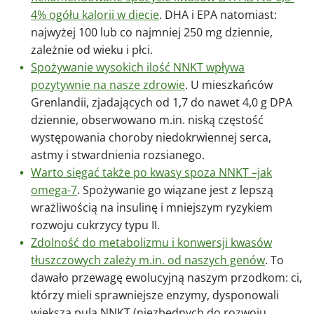
4% ogółu kalorii w diecie
. DHA i EPA natomiast:
najwyżej 100 lub co najmniej 250 mg dziennie,
zależnie od wieku i płci.
Spożywanie wysokich ilość NNKT wpływa
pozytywnie na nasze zdrowie
. U mieszkańców
Grenlandii, zjadających od 1,7 do nawet 4,0 g DPA
dziennie, obserwowano m.in. niską częstość
występowania choroby niedokrwiennej serca,
astmy i stwardnienia rozsianego.
Warto sięgać także po kwasy spoza NNKT –jak
omega-7
. Spożywanie go wiązane jest z lepszą
wrażliwością na insulinę i mniejszym ryzykiem
rozwoju cukrzycy typu II.
Zdolność do metabolizmu i konwersji kwasów
tłuszczowych zależy m.in. od naszych genów
. To
dawało przewagę ewolucyjną naszym przodkom: ci,
którzy mieli sprawniejsze enzymy, dysponowali
większą pulą NNKT (niezbędnych do rozwoju