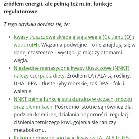
źródłem energii, ale pełnią też m.in. funkcje
regulatorowe.
Z tego artykułu dowiesz się, że:
Kwasy tłuszczowe składają się z węgla (C), tlenu (O) i
wodoru(H)
. Wiązania podwójne – o ile znajdują się w
danej cząsteczce – występują między atomami
węgla.
Niezbędne nienasycone kwasy tłuszczowe (NNKT)
należy czerpać z diety
. Źródłem LA i ALA są rośliny,
DHA i EPA – tłuste ryby morskie, zaś DPA – foki i
walenie.
NNKT pełnią funkcję strukturalną w oczach, mózgu
oraz plemnikach
. Pośrednio istotne są również dla:
podziału komórek, działania odporności, regulacji
ciśnienia tętniczego krwi, gojenia się ran czy
metabolizmu.
Rekomendowane spożycie kwasów LA i ALA to 0,5-