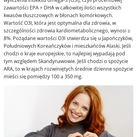
wyliczenia indeksu omega-3 (O3I), czyli procentowej
zawartości EPA + DHA w całkowitej ilości wszystkich
kwasów tłuszczowych w błonach komórkowych.
Wartość O3I, która jest optymalna dla zdrowia, w
szczególności zdrowia kardiometabolicznego, wynosi ≥
8%. Pożądane wartości O3I stwierdza się u Japończyków,
Południowych Koreańczyków i mieszkańców Alaski. Jeśli
chodzi o kraje europejskie, to najlepiej wypadają pod
tym względem Skandynawowie. Jeśli chodzi o spożycie
ARA, to w krajach rozwiniętych średnie dzienne spożycie
mieści się pomiędzy 100 a 350 mg.