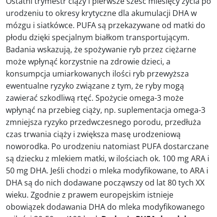
Ostatni trymestr ciąży i pierwsze sześć miesięcy życia po
urodzeniu to okresy krytyczne dla akumulacji DHA w
mózgu i siatkówce. PUFA są przekazywane od matki do
płodu dzięki specjalnym białkom transportującym.
Badania wskazują, że spożywanie ryb przez ciężarne
może wpłynąć korzystnie na zdrowie dzieci, a
konsumpcja umiarkowanych ilości ryb przewyższa
ewentualne ryzyko związane z tym, że ryby mogą
zawierać szkodliwą rtęć. Spożycie omega-3 może
wpłynąć na przebieg ciąży, np. suplementacja omega-3
zmniejsza ryzyko przedwczesnego porodu, przedłuża
czas trwania ciąży i zwiększa masę urodzeniową
noworodka. Po urodzeniu natomiast PUFA dostarczane
są dziecku z mlekiem matki, w ilościach ok. 100 mg ARA i
50 mg DHA. Jeśli chodzi o mleka modyfikowane, to ARA i
DHA są do nich dodawane począwszy od lat 80 tych XX
wieku. Zgodnie z prawem europejskim istnieje
obowiązek dodawania DHA do mleka modyfikowanego