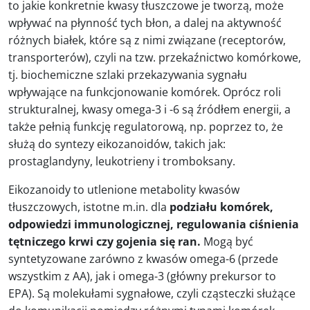
to jakie konkretnie kwasy tłuszczowe je tworzą, może
wpływać na płynność tych błon, a dalej na aktywność
różnych białek, które są z nimi związane (receptorów,
transporterów), czyli na tzw. przekaźnictwo komórkowe,
tj. biochemiczne szlaki przekazywania sygnału
wpływające na funkcjonowanie komórek. Oprócz roli
strukturalnej, kwasy omega-3 i -6 są źródłem energii, a
także pełnią funkcję regulatorową, np. poprzez to, że
służą do syntezy eikozanoidów, takich jak:
prostaglandyny, leukotrieny i tromboksany.
Eikozanoidy to utlenione metabolity kwasów
tłuszczowych, istotne m.in. dla
podziału komórek,
odpowiedzi immunologicznej, regulowania ciśnienia
tętniczego krwi czy gojenia się ran.
Mogą być
syntetyzowane zarówno z kwasów omega-6 (przede
wszystkim z AA), jak i omega-3 (główny prekursor to
EPA). Są molekułami sygnałowe, czyli cząsteczki służące