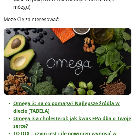
mózgu).
Może Cię zainteresować:
Omega-3: na co pomaga? Najlepsze źródła w
diecie [TABELA]
Omega-3 a cholesterol: jak kwas EPA dba o Twoje
serce?
TOTOX – czym jest i ile powinien wynosić w