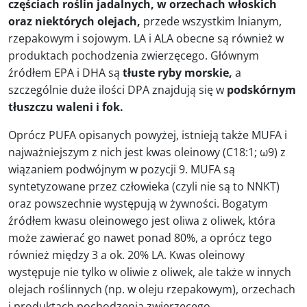
częściach roślin jadalnych, w orzechach włoskich
oraz niektórych olejach,
przede wszystkim lnianym,
rzepakowym i sojowym. LA i ALA obecne są również w
produktach pochodzenia zwierzęcego. Głównym
źródłem EPA i DHA są
tłuste ryby morskie,
a
szczególnie duże ilości DPA znajdują się w
podskórnym
tłuszczu waleni i fok.
Oprócz PUFA opisanych powyżej, istnieją także MUFA i
najważniejszym z nich jest kwas oleinowy (C18:1; ω9) z
wiązaniem podwójnym w pozycji 9. MUFA są
syntetyzowane przez człowieka (czyli nie są to NNKT)
oraz powszechnie występują w żywności. Bogatym
źródłem kwasu oleinowego jest oliwa z oliwek, która
może zawierać go nawet ponad 80%, a oprócz tego
również między 3 a ok. 20% LA. Kwas oleinowy
występuje nie tylko w oliwie z oliwek, ale także w innych
olejach roślinnych (np. w oleju rzepakowym), orzechach
i produktach pochodzenia zwierzęcego.