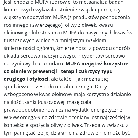
Jeśli chodzi o MUFA i zdrowie, to metaanaliza badań
kohortowych wykazała istnienie związku pomiędzy
większym spożyciem MUFA (z produktów pochodzenia
roślinnego i zwierzęcego), oliwy z oliwek, kwasu
oleinowego lub stosunku MUFA do nasyconych kwasów
tłuszczowych w diecie a mniejszym ryzykiem
śmiertelności ogółem, śmiertelności z powodu chorób
układu sercowo-naczyniowego, incydentów sercowo-
naczyniowych oraz udaru.
MUFA mają też korzystne
działanie w prewencji i terapii cukrzycy typu
drugiego i otyłości,
ale także – jak można się
spodziewać – zespołu metabolicznego. Diety
wzbogacone w kwas oleinowy mają korzystne działanie
na ilość tkanki tłuszczowej, masę ciała i
prawdopodobnie również na wydatki energetyczne.
Wpływ omega-9 na zdrowie oceniany jest najczęściej w
kontekście spożycia oliwy z oliwek. Trzeba w związku z
tym pamiętać, że jej działanie na zdrowie nie może być