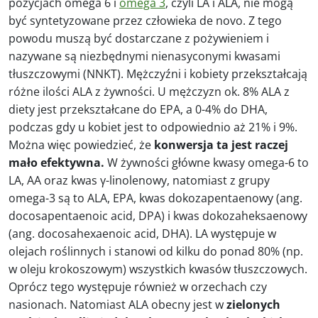
pozycjach omega 6 i
omega 3
, czyli LA i ALA, nie mogą
być syntetyzowane przez człowieka de novo. Z tego
powodu muszą być dostarczane z pożywieniem i
nazywane są niezbędnymi nienasyconymi kwasami
tłuszczowymi (NNKT). Mężczyźni i kobiety przekształcają
różne ilości ALA z żywności. U mężczyzn ok. 8% ALA z
diety jest przekształcane do EPA, a 0-4% do DHA,
podczas gdy u kobiet jest to odpowiednio aż 21% i 9%.
Można więc powiedzieć, że
konwersja ta jest raczej
mało efektywna.
W żywności główne kwasy omega-6 to
LA, AA oraz kwas γ-linolenowy, natomiast z grupy
omega-3 są to ALA, EPA, kwas dokozapentaenowy (ang.
docosapentaenoic acid, DPA) i kwas dokozaheksaenowy
(ang. docosahexaenoic acid, DHA). LA występuje w
olejach roślinnych i stanowi od kilku do ponad 80% (np.
w oleju krokoszowym) wszystkich kwasów tłuszczowych.
Oprócz tego występuje również w orzechach czy
nasionach. Natomiast ALA obecny jest w
zielonych