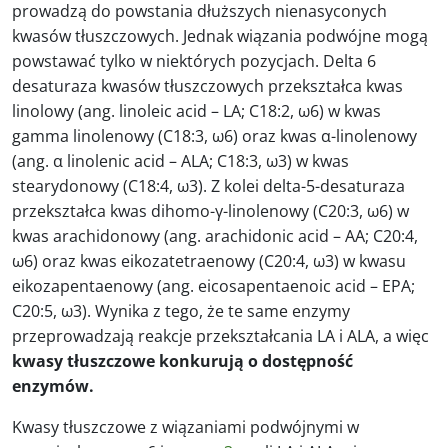
prowadzą do powstania dłuższych nienasyconych
kwasów tłuszczowych. Jednak wiązania podwójne mogą
powstawać tylko w niektórych pozycjach. Delta 6
desaturaza kwasów tłuszczowych przekształca kwas
linolowy (ang. linoleic acid – LA; C18:2, ω6) w kwas
gamma linolenowy (C18:3, ω6) oraz kwas α-linolenowy
(ang. α linolenic acid – ALA; C18:3, ω3) w kwas
stearydonowy (C18:4, ω3). Z kolei delta-5-desaturaza
przekształca kwas dihomo-γ-linolenowy (C20:3, ω6) w
kwas arachidonowy (ang. arachidonic acid – AA; C20:4,
ω6) oraz kwas eikozatetraenowy (C20:4, ω3) w kwasu
eikozapentaenowy (ang. eicosapentaenoic acid – EPA;
C20:5, ω3). Wynika z tego, że te same enzymy
przeprowadzają reakcje przekształcania LA i ALA, a więc
kwasy tłuszczowe konkurują o dostępność
enzymów.
Kwasy tłuszczowe z wiązaniami podwójnymi w