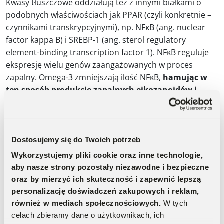
Kwasy tłuszczowe oddziałują też z innymi białkami o
podobnych właściwościach jak PPAR (czyli konkretnie –
czynnikami transkrypcyjnymi), np. NFκB (ang. nuclear
factor kappa B) i SREBP-1 (ang. sterol regulatory
element-binding transcription factor 1). NFκB reguluje
ekspresję wielu genów zaangażowanych w proces
zapalny. Omega-3 zmniejszają ilość NFκB,
hamując w
ten sposób produkcję zapalnych eikozanoidów i
cytokin.
Natomiast SREBP-1 jest głównym białkiem
kontrolującym syntezę kwasów tłuszczowych (zarówno
lipogenezę de novo, jak i syntezę PUFA) oraz glikolizę
(czyli przekształcenie glukozy do pirogronianu, dzięki
Dostosujemy się do Twoich potrzeb
czemu produkowana jest energia). PUFA pochodzące z
Wykorzystujemy pliki cookie oraz inne technologie,
żywności mogą hamować SREBP-1, co zmniejsza
aby nasze strony pozostały niezawodne i bezpieczne
ekspresję enzymów zaangażowanych w syntezę kwasów
oraz by mierzyć ich skuteczność i zapewnić lepszą
tłuszczowych i syntezę PUFA. Mimo, że powyższy opis
personalizację doświadczeń zakupowych i reklam,
genów których aktywność jest modyfikowana przez
również w mediach społecznościowych.
W tych
kwasy tłuszczowe nie jest kompletny, pokazuje jak
celach zbieramy dane o użytkownikach, ich