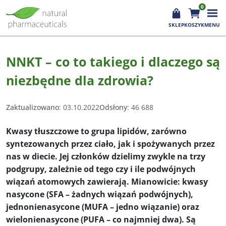
0
SKLEP
KOSZYK
MENU
NNKT – co to takiego i dlaczego są
niezbędne dla zdrowia?
Zaktualizowano
: 03.10.2022
Odsłony
: 46 688
Kwasy tłuszczowe to grupa lipidów, zarówno
syntezowanych przez ciało, jak i spożywanych przez
nas w diecie. Jej członków dzielimy zwykle na trzy
podgrupy, zależnie od tego czy i ile podwójnych
wiązań atomowych zawierają. Mianowicie: kwasy
nasycone (SFA – żadnych wiązań podwójnych),
jednonienasycone (MUFA – jedno wiązanie) oraz
wielonienasycone (PUFA – co najmniej dwa). Są