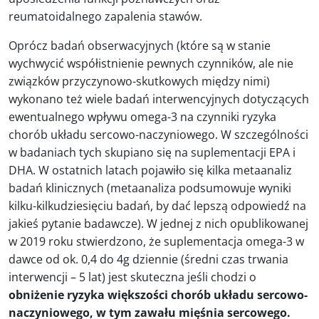
reumatoidalnego zapalenia stawów.
Oprócz badań obserwacyjnych (które są w stanie
wychwycić współistnienie pewnych czynników, ale nie
związków przyczynowo-skutkowych między nimi)
wykonano też wiele badań interwencyjnych dotyczących
ewentualnego wpływu omega-3 na czynniki ryzyka
chorób układu sercowo-naczyniowego. W szczególności
w badaniach tych skupiano się na suplementacji EPA i
DHA. W ostatnich latach pojawiło się kilka metaanaliz
badań klinicznych (metaanaliza podsumowuje wyniki
kilku-kilkudziesięciu badań, by dać lepszą odpowiedź na
jakieś pytanie badawcze). W jednej z nich opublikowanej
w 2019 roku stwierdzono, że suplementacja omega-3 w
dawce od ok. 0,4 do 4g dziennie (średni czas trwania
interwencji – 5 lat) jest skuteczna jeśli chodzi o
obniżenie ryzyka większości chorób układu sercowo-
naczyniowego, w tym zawału mięśnia sercowego.