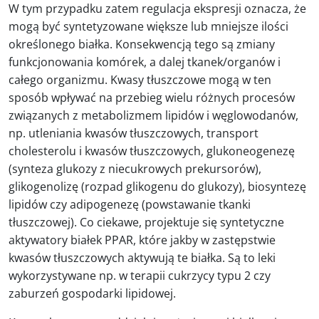
W tym przypadku zatem regulacja ekspresji oznacza, że
mogą być syntetyzowane większe lub mniejsze ilości
określonego białka. Konsekwencją tego są zmiany
funkcjonowania komórek, a dalej tkanek/organów i
całego organizmu. Kwasy tłuszczowe mogą w ten
sposób wpływać na przebieg wielu różnych procesów
związanych z metabolizmem lipidów i węglowodanów,
np. utleniania kwasów tłuszczowych, transport
cholesterolu i kwasów tłuszczowych, glukoneogenezę
(synteza glukozy z niecukrowych prekursorów),
glikogenolizę (rozpad glikogenu do glukozy), biosyntezę
lipidów czy adipogenezę (powstawanie tkanki
tłuszczowej). Co ciekawe, projektuje się syntetyczne
aktywatory białek PPAR, które jakby w zastępstwie
kwasów tłuszczowych aktywują te białka. Są to leki
wykorzystywane np. w terapii cukrzycy typu 2 czy
zaburzeń gospodarki lipidowej.