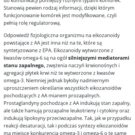
do komunikacji pomiędzy różnymi typami komórek.
Stanowią pewien rodzaj informacji, dzięki którym
funkcjonowanie komórek jest modyfikowane, czyli
pełnią rolę regulatorową.
Odpowiedź fizjologiczna organizmu na eikozanoidy
powstające z AA jest inna niż na te, które są
syntetyzowane z EPA. Eikozanoidy wytworzone z
kwasów omega-6 są na ogół
silniejszymi mediatorami
stanu zapalnego,
zwężenia naczyń krwionośnych i
agregacji płytek krwi niż te wytworzone z kwasów
omega-3. Niemniej jednak byłoby nadmiernym
uproszczeniem określanie wszystkich eikozanoidów
pochodzących z AA mianem prozapalnych.
Prostaglandyny pochodzące z AA indukują stan zapalny,
ale także hamują prozapalne leukotrieny i cytokiny oraz
indukują lipoksyny przeciwzapalne. Tak, jak w przypadku
reakcji desaturacji, tak i podczas syntezy eikozanoidów
ma miejsce konkurencja omega-3 i omega-6 o te same