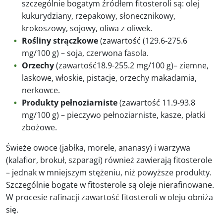
szczególnie bogatym źródłem fitosteroli są: olej
kukurydziany, rzepakowy, słonecznikowy,
krokoszowy, sojowy, oliwa z oliwek.
Rośliny strączkowe
(zawartość (129.6-275.6
mg/100 g) – soja, czerwona fasola.
Orzechy
(zawartość18.9-255.2 mg/100 g)– ziemne,
laskowe, włoskie, pistacje, orzechy makadamia,
nerkowce.
Produkty pełnoziarniste
(zawartość 11.9-93.8
mg/100 g) – pieczywo pełnoziarniste, kasze, płatki
zbożowe.
Świeże owoce (jabłka, morele, ananasy) i warzywa
(kalafior, brokuł, szparagi) również zawierają fitosterole
– jednak w mniejszym stężeniu, niż powyższe produkty.
Szczególnie bogate w fitosterole są oleje nierafinowane.
W procesie rafinacji zawartość fitosteroli w oleju obniża
się.