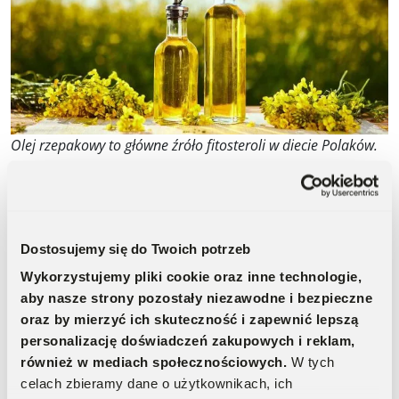
Olej rzepakowy to główne źróło fitosteroli w diecie Polaków.
Kto powinien wzbogacić dietę o
fitosterole?
Dostosujemy się do Twoich potrzeb
Większość dorosłych osób może skorzystać na
Wykorzystujemy pliki cookie oraz inne technologie,
wzbogaceniu diety o fitosterole roślinne ze względu na
aby nasze strony pozostały niezawodne i bezpieczne
ich wspomniany wpływ na obniżenie poziomu „złego”
oraz by mierzyć ich skuteczność i zapewnić lepszą
cholesterolu. Szczególnie poleca się ich stosowanie
personalizację doświadczeń zakupowych i reklam,
osobom, które:
również w mediach społecznościowych.
W tych
Mają w rodzinie historię schorzeń sercowo-
celach zbieramy dane o użytkownikach, ich