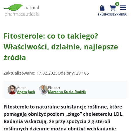
0
SKLEP
KOSZYK
MENU
Fitosterole: co to takiego?
Właściwości, działnie, najlepsze
źródła
Zaktualizowano
: 17.02.2025
Odsłony
: 29 105
Autor
Ekspert
Agata Jach
Marzena Kucia-Radzik
Fitosterole to naturalne substancje roślinne, które
pomagają obniżyć poziom „złego” cholesterolu LDL.
Badania wskazują, że przy spożyciu 2 g steroli
roślinnych dziennie można obniżyć wchłanianie