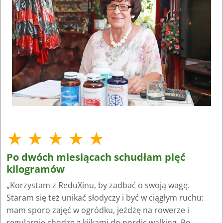
★ ★ ★ ★ ★
Po dwóch miesiącach schudłam pięć
kilogramów
„Korzystam z ReduXinu, by zadbać o swoją wagę.
Staram się też unikać słodyczy i być w ciągłym ruchu:
mam sporo zajęć w ogródku, jeżdżę na rowerze i
regularnie chodzę z kijkami do nordic walking. Po