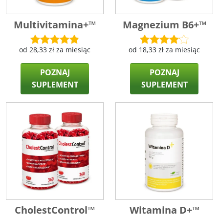
Multivitamina+™
Magnezium B6+™
od
28,33
zł
za miesiąc
od
18,33
zł
za miesiąc
POZNAJ
POZNAJ
SUPLEMENT
SUPLEMENT
CholestControl™
Witamina D+™