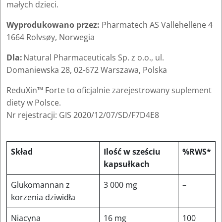
małych dzieci.
Wyprodukowano przez:
Pharmatech AS Vallehellene 4
1664 Rolvsøy, Norwegia
Dla:
Natural Pharmaceuticals Sp. z o.o., ul.
Domaniewska 28, 02-672 Warszawa, Polska
ReduXin™ Forte to oficjalnie zarejestrowany suplement
diety w Polsce.
Nr rejestracji: GIS 2020/12/07/SD/F7D4E8
Skład
Ilość w sześciu
%RWS*
kapsułkach
Glukomannan z
3 000 mg
–
korzenia dziwidła
Niacyna
16 mg
100