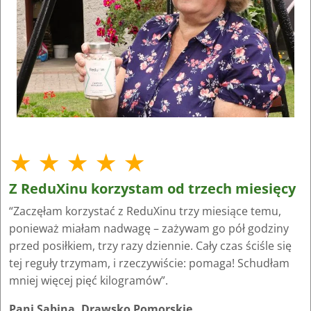
★ ★ ★ ★ ★
Z ReduXinu korzystam od trzech miesięcy
“Zaczęłam korzystać z ReduXinu trzy miesiące temu,
ponieważ miałam nadwagę – zażywam go pół godziny
przed posiłkiem, trzy razy dziennie. Cały czas ściśle się
tej reguły trzymam, i rzeczywiście: pomaga! Schudłam
mniej więcej pięć kilogramów”.
Pani Sabina, Drawsko Pomorskie