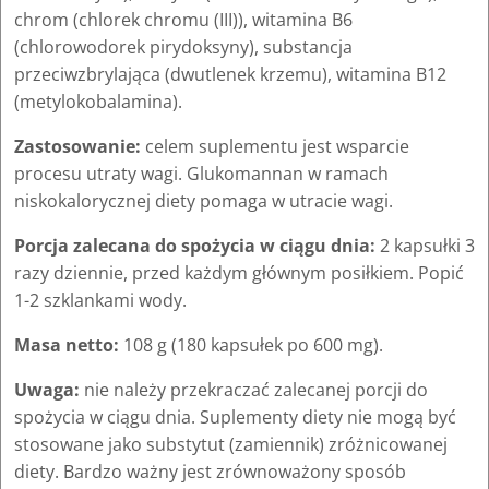
chrom (chlorek chromu (III)), witamina B6
(chlorowodorek pirydoksyny), substancja
przeciwzbrylająca (dwutlenek krzemu), witamina B12
(metylokobalamina).
Zastosowanie:
celem suplementu jest wsparcie
procesu utraty wagi. Glukomannan w ramach
niskokalorycznej diety pomaga w utracie wagi.
Porcja zalecana do spożycia w ciągu dnia:
2 kapsułki 3
razy dziennie, przed każdym głównym posiłkiem. Popić
1-2 szklankami wody.
Masa netto:
108 g (180 kapsułek po 600 mg).
Uwaga:
nie należy przekraczać zalecanej porcji do
spożycia w ciągu dnia. Suplementy diety nie mogą być
stosowane jako substytut (zamiennik) zróżnicowanej
diety. Bardzo ważny jest zrównoważony sposób