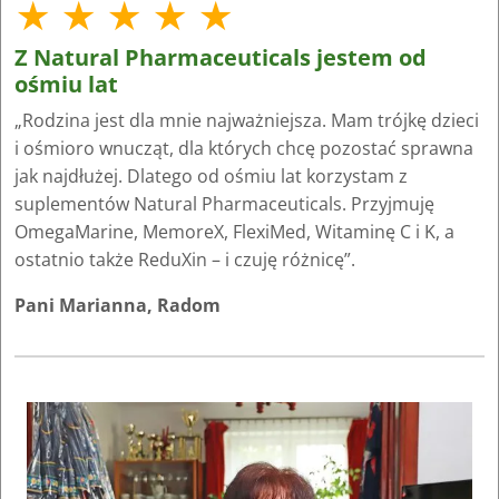
★ ★ ★ ★ ★
Z Natural Pharmaceuticals jestem od
ośmiu lat
„Rodzina jest dla mnie najważniejsza. Mam trójkę dzieci
i ośmioro wnucząt, dla których chcę pozostać sprawna
jak najdłużej. Dlatego od ośmiu lat korzystam z
suplementów Natural Pharmaceuticals. Przyjmuję
OmegaMarine, MemoreX, FlexiMed, Witaminę C i K, a
ostatnio także ReduXin – i czuję różnicę”.
Pani Marianna, Radom