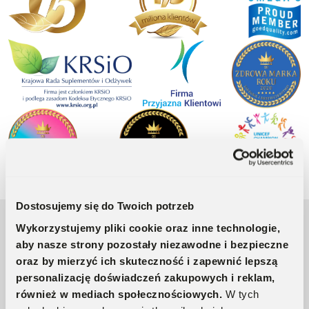
Dostosujemy się do Twoich potrzeb
Wykorzystujemy pliki cookie oraz inne technologie,
Tylko udokumentowane składniki
aby nasze strony pozostały niezawodne i bezpieczne
oraz by mierzyć ich skuteczność i zapewnić lepszą
Ponad 15 lat doświadczenia
personalizację doświadczeń zakupowych i reklam,
Receptury opracowane w Norwegii
również w mediach społecznościowych.
W tych