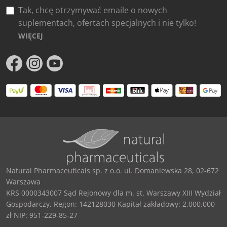
Tak, chcę otrzymywać emaile o nowych
suplementach, ofertach specjalnych i nie tylko!
WIĘCEJ
Natural Pharmaceuticals sp. z o.o. ul. Domaniewska 28, 02-672
Warszawa
KRS 0000343007 Sąd Rejonowy dla m. st. Warszawy XIII Wydział
Gospodarczy, Regon: 142128030 Kapitał zakładowy: 2.000.000
zł NIP: 951-229-85-27