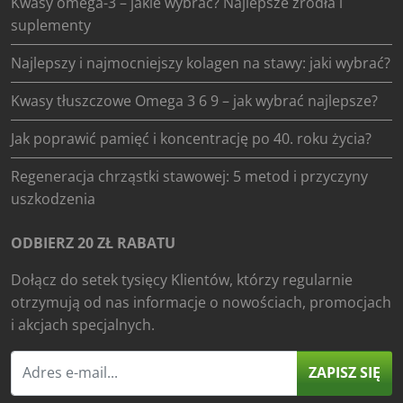
Kwasy omega-3 – jakie wybrać? Najlepsze źródła i
suplementy
Najlepszy i najmocniejszy kolagen na stawy: jaki wybrać?
Kwasy tłuszczowe Omega 3 6 9 – jak wybrać najlepsze?
Jak poprawić pamięć i koncentrację po 40. roku życia?
Regeneracja chrząstki stawowej: 5 metod i przyczyny
uszkodzenia
ODBIERZ 20 ZŁ RABATU
Dołącz do setek tysięcy Klientów, którzy regularnie
otrzymują od nas informacje o nowościach, promocjach
i akcjach specjalnych.
ZAPISZ SIĘ